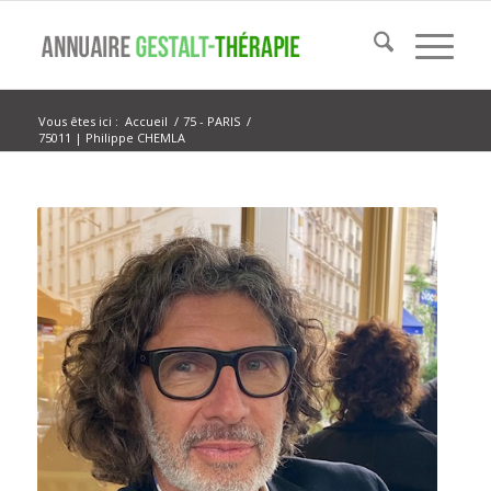
Vous êtes ici :
Accueil
/
75 - PARIS
/
75011 | Philippe CHEMLA