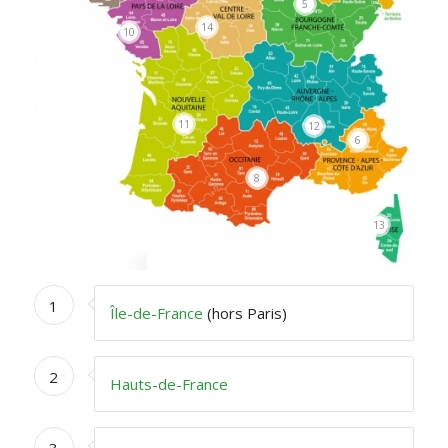
5
14
10
11
12
6
8
13
1
Île-de-France
(hors Paris)
2
Hauts-de-France