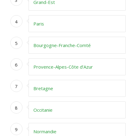
3
Grand-Est
4
Paris
5
Bourgogne-Franche-Comté
6
Provence-Alpes-Côte d’Azur
7
Bretagne
8
Occitanie
9
Normandie