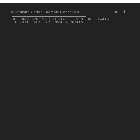
© Annuaire Gestalt-Thérapie France 2026
QUI SOMMES-NOUS ?
CONTACT
MENTIONS LÉGALES
DEMANDE D’ADHÉSION PROFESSIONNELS