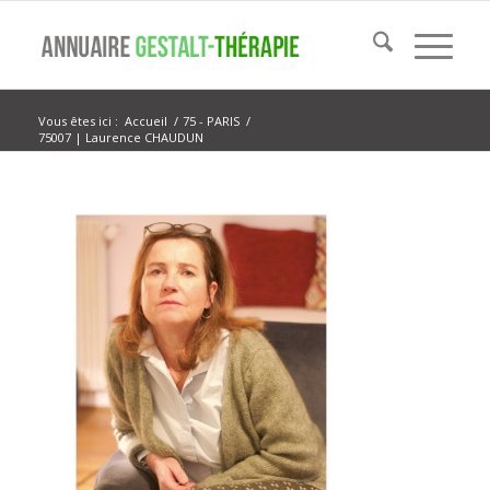
Vous êtes ici :
Accueil
/
75 - PARIS
/
75007 | Laurence CHAUDUN