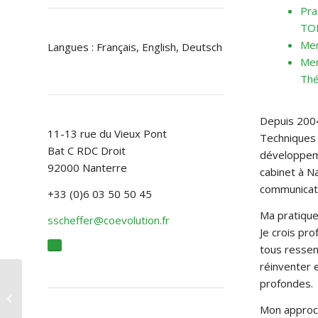
Pra
TO
Mem
Langues : Français, English, Deutsch
Mem
Thé
Depuis 2004
11-13 rue du Vieux Pont
Techniques 
Bat C RDC Droit
développeme
92000 Nanterre
cabinet à Na
communicat
+33 (0)6 03 50 50 45
Ma pratique 
sscheffer@coevolution.fr
Je crois pr
tous ressent
réinventer 
profondes.
13100 | Carlotta
MUNIER
Mon approche