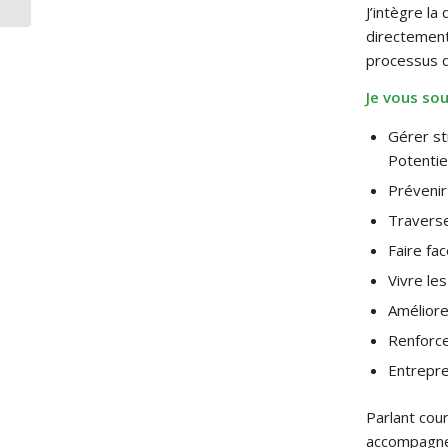
J’intègre l
directement
processus d
Je vous so
Gérer st
Potentie
Prévenir
Traverse
Faire fac
Vivre les
Améliore
Renforce
Entrepre
Parlant cour
accompagnem