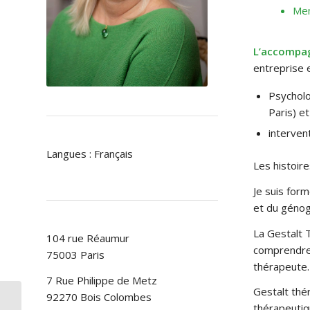
Mem
L’accompag
entreprise e
Psycholo
Paris) et
interven
Langues : Français
Les histoir
Je suis form
et du géno
La Gestalt 
104 rue Réaumur
comprendre 
75003 Paris
thérapeute.
7 Rue Philippe de Metz
Gestalt thér
92270 Bois Colombes
thérapeutiq