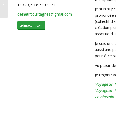
L’Unalome, le chemin
+33 (0)6 18 53 00 71
vers l’éveil
Je suis supe
delneufcourtagnes@gmail.com
prononcée s
(collectif d
admecum.com
création plu
assortie d’u
Je suis une
aussi une 
pour être s
Au plaisir d
Je reçois : 
Voyageur, l
Voyageur, i
Le chemin 