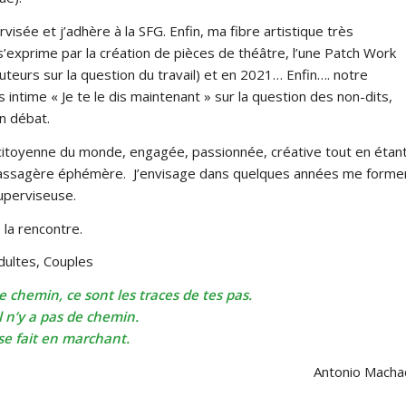
rvisée et j’adhère à la SFG. Enfin, ma fibre artistique très
’exprime par la création de pièces de théâtre, l’une Patch Work
’auteurs sur la question du travail) et en 2021… Enfin…. notre
s intime « Je te le dis maintenant » sur la question des non-dits,
n débat.
 citoyenne du monde, engagée, passionnée, créative tout en étan
passagère éphémère. J’envisage dans quelques années me forme
uperviseuse.
e la rencontre.
Adultes, Couples
e chemin, ce sont les traces de tes pas.
l n’y a pas de chemin.
se fait en marchant.
Antonio Mach