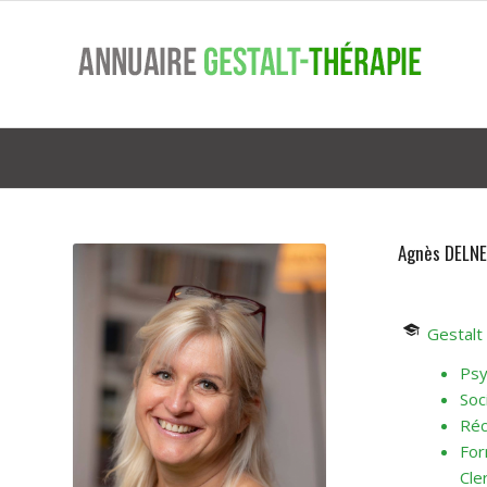
Agnès DELN
Gestalt
Psy
Soc
Réc
For
Cle