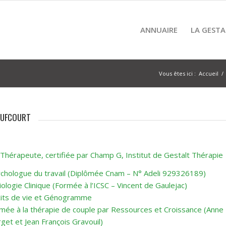
ANNUAIRE
LA GESTA
Vous êtes ici :
Accueil
/
EUFCOURT
 Thérapeute, certifiée par Champ G, Institut de Gestalt Thérapie
chologue du travail (Diplômée Cnam – N° Adeli 929326189)
iologie Clinique (Formée à l’ICSC – Vincent de Gaulejac)
its de vie et Génogramme
mée à la thérapie de couple par Ressources et Croissance (Anne
rget et Jean François Gravouil)