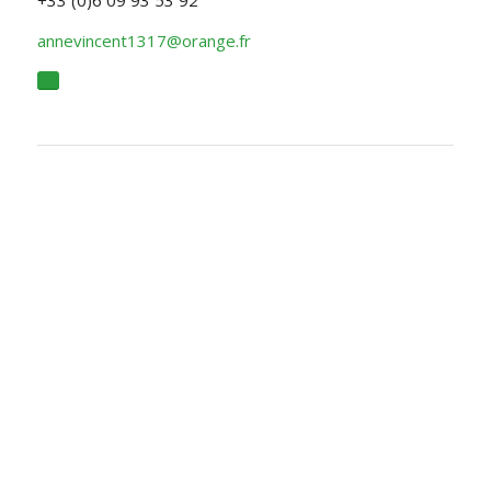
+33 (0)6 09 93 53 92
annevincent1317@orange.fr