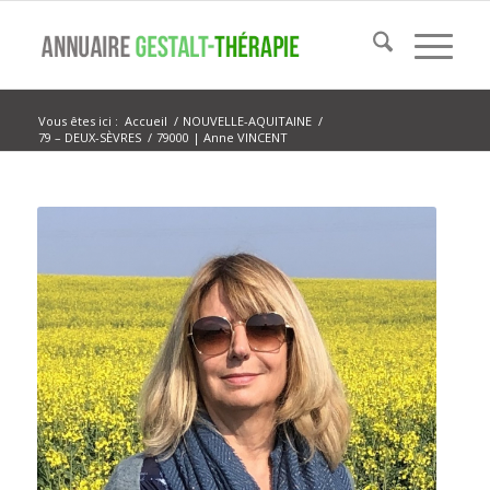
Vous êtes ici :
Accueil
/
NOUVELLE-AQUITAINE
/
79 – DEUX-SÈVRES
/
79000 | Anne VINCENT