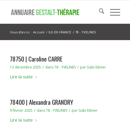
Vous êtes ici :
Accueil
/
ILE-DE-FRANCE
/
78 - YVELINES
78750 | Caroline CARRE
/
/
13 décembre 2025
dans
78 - YVELINES
par
Gabi Eibner
Lire la suite
78400 | Alexandra GRANDRY
/
/
9 février 2025
dans
78 - YVELINES
par
Gabi Eibner
Lire la suite