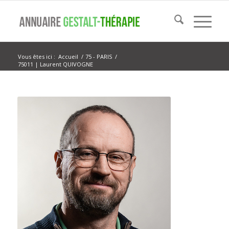
Vous êtes ici :
Accueil
/
75 - PARIS
/
75011 | Laurent QUIVOGNE