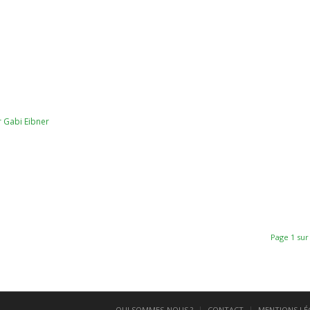
r
Gabi Eibner
Page 1 sur
QUI SOMMES-NOUS ?
CONTACT
MENTIONS LÉ