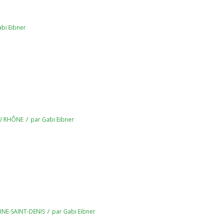
bi Eibner
/
U RHÔNE
par
Gabi Eibner
/
EINE-SAINT-DENIS
par
Gabi Eibner