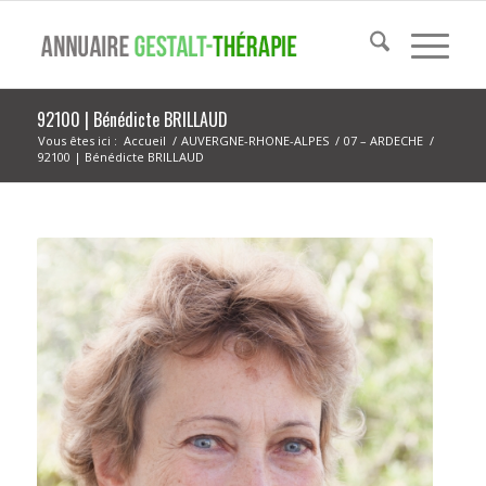
92100 | Bénédicte BRILLAUD
Vous êtes ici :
Accueil
/
AUVERGNE-RHONE-ALPES
/
07 – ARDECHE
/
92100 | Bénédicte BRILLAUD