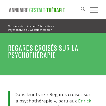
Vous êtes ici :
Accueil
/
Actualités
/
Psychanalyse ou Gestalt-thérapie?
REGARDS CROISÉS SUR LA
PSYCHOTHÉRAPIE
Dans leur livre « Regards croisés sur
la psychothérapie », paru aux
Enrick