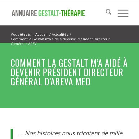
Vous êtes ici :
Accueil
/
Actualités
/
Comment la Gestalt m’a aidé à devenir Président Directeur
Général d’AREV...
COMMENT LA GESTALT M’A AIDÉ À
DEVENIR PRÉSIDENT DIRECTEUR
GÉNÉRAL D’AREVA MED
…
Nos histoires nous tricotent de mille